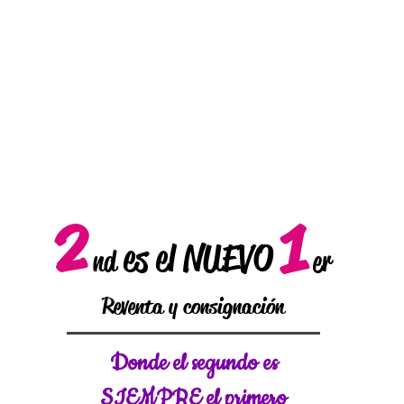
2
1
es el NUEVO
nd
er
Reventa y consignación
Donde el
segundo es
SIEMPRE el primero