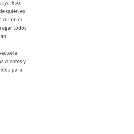
suya. Este
de quién es
clic en el
gregar todos
pan.
yectoria
s clientes y
video para