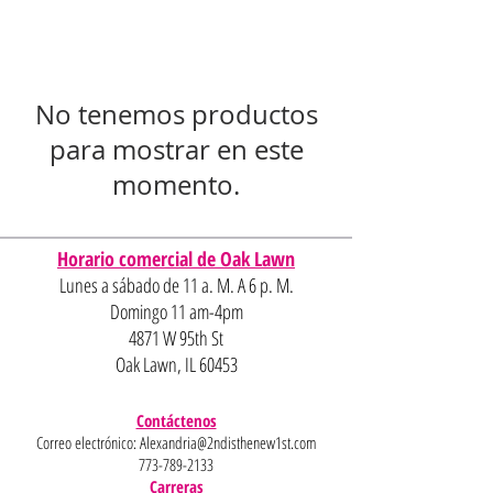
No tenemos productos
para mostrar en este
momento.
Horario comercial de Oak Lawn
Lunes a sábado de 11 a. M. A 6 p. M.
Domingo 11 am-4pm
4871 W 95th St
Oak Lawn, IL 60453
Contáctenos
Correo electrónico:
Alexandria@2ndisthenew1st.com
773-789-2133
Carreras