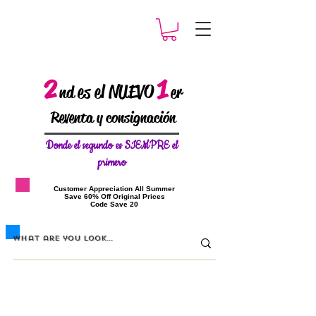
2
1
es el NUEVO
nd
er
Reventa y consignación
Donde el
segundo es SIEMPRE el
primero
​Customer Appreciation All Summer
​Save 60% Off Original Prices
​Code Save 20