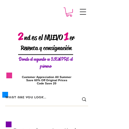
2
1
es el NUEVO
nd
er
Reventa y consignación
Donde el
segundo es SIEMPRE el
primero
​Customer Appreciation All Summer
​Save 60% Off Original Prices
​Code Save 20