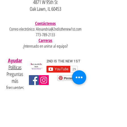
4871 W 95th St
Oak Lawn, IL 60453
Contáctenos
Correo electrónico:
Alexandria@2ndisthenew1st.com
773-789-2133
Carreras
¿Interesado en unirse al equipo?
Ayudar
Políticas
Preguntas
Pinterest
más
frecuentes