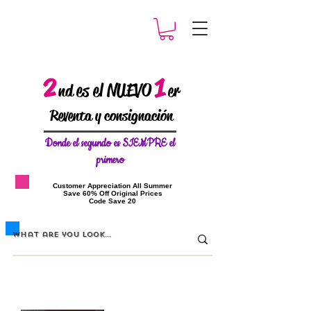
2
1
es el NUEVO
nd
er
Reventa y consignación
Donde el
segundo es SIEMPRE el
primero
​Customer Appreciation All Summer
​Save 60% Off Original Prices
​Code Save 20