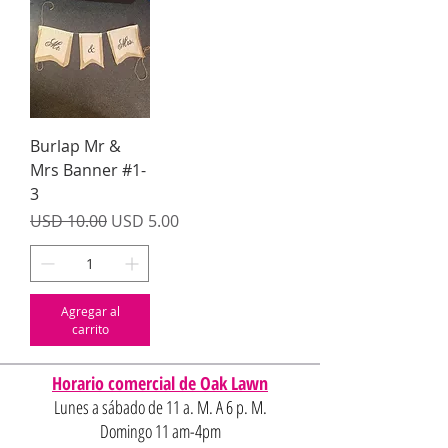
Burlap Mr &
Mrs Banner #1-
3
Precio
Precio de oferta
USD 10.00
USD 5.00
Agregar al
carrito
Horario comercial de Oak Lawn
Lunes a sábado de 11 a. M. A 6 p. M.
Domingo 11 am-4pm