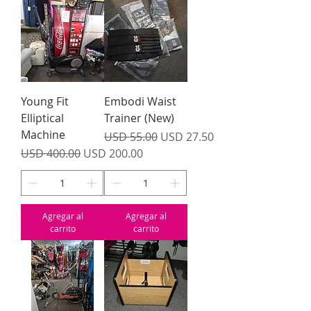
Young Fit
Embodi Waist
Elliptical
Trainer (New)
Machine
Precio
Precio de oferta
USD 55.00
USD 27.50
Precio
Precio de oferta
USD 400.00
USD 200.00
Agregar al
Agregar al
carrito
carrito