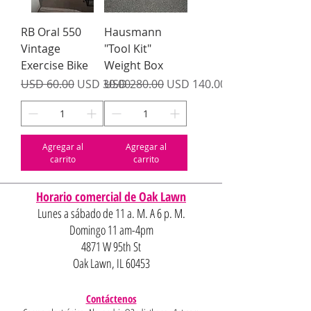
RB Oral 550
Hausmann
Vintage
"Tool Kit"
Exercise Bike
Weight Box
Precio
Precio de oferta
Precio
Precio de oferta
USD 60.00
USD 30.00
USD 280.00
USD 140.00
Agregar al
Agregar al
carrito
carrito
Horario comercial de Oak Lawn
Lunes a sábado de 11 a. M. A 6 p. M.
Domingo 11 am-4pm
4871 W 95th St
Oak Lawn, IL 60453
Contáctenos