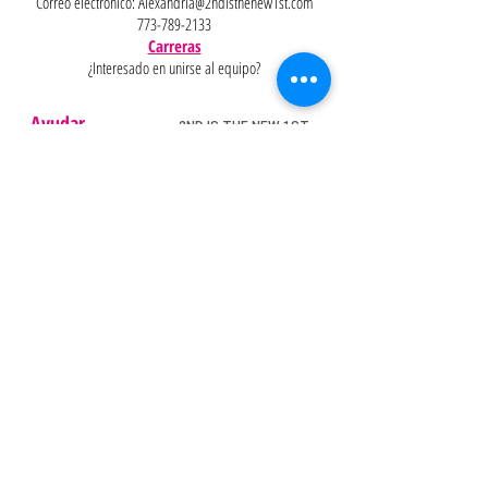
Correo electrónico:
Alexandria@2ndisthenew1st.com
773-789-2133
Carreras
¿Interesado en unirse al equipo?
Ayudar
Políticas
Preguntas
Pinterest
más
frecuentes