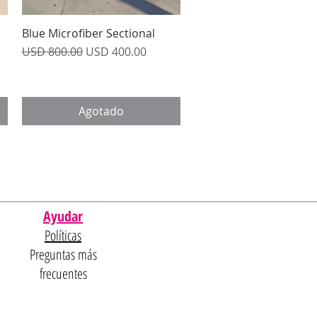
Blue Microfiber Sectional
Vista rápida
Precio
Precio de oferta
USD 800.00
USD 400.00
Agotado
Ayudar
Políticas
Preguntas más
frecuentes