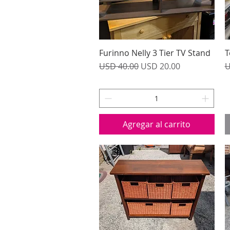
Furinno Nelly 3 Tier TV Stand
Vista rápida
T
Precio
Precio de oferta
P
USD 40.00
USD 20.00
U
Agregar al carrito