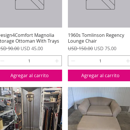
esign4Comfort Magnolia
Vista rápida
1960s Tomlinson Regency
Vista rápida
torage Ottoman With Trays
Lounge Chair
recio
Precio de oferta
Precio
Precio de oferta
SD 90.00
USD 45.00
USD 150.00
USD 75.00
Agregar al carrito
Agregar al carrito