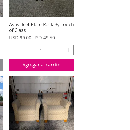
Ashville 4-Plate Rack By Touch
Vista rápida
of Class
ta
Precio
Precio de oferta
USD 99.00
USD 49.50
Agregar al carrito