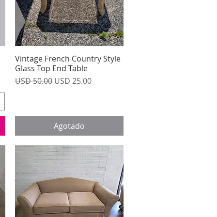
Vintage French Country Style
Vista rápida
Glass Top End Table
Precio
Precio de oferta
USD 50.00
USD 25.00
Agotado