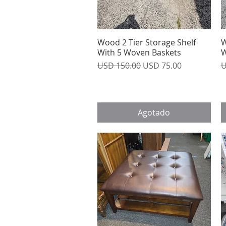
Wood 2 Tier Storage Shelf
Vista rápida
W
With 5 Woven Baskets
W
Precio
Precio de oferta
P
USD 150.00
USD 75.00
U
Agotado