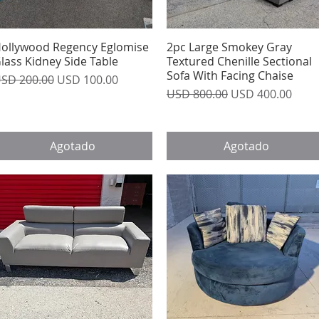
ollywood Regency Eglomise
Vista rápida
2pc Large Smokey Gray
Vista rápida
lass Kidney Side Table
Textured Chenille Sectional
Sofa With Facing Chaise
recio
Precio de oferta
SD 200.00
USD 100.00
Precio
Precio de oferta
USD 800.00
USD 400.00
Agotado
Agotado