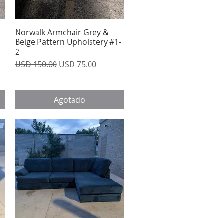
Norwalk Armchair Grey &
Vista rápida
Beige Pattern Upholstery #1-
2
Precio
Precio de oferta
USD 150.00
USD 75.00
Agotado