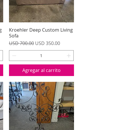
g
Kroehler Deep Custom Living
Vista rápida
Sofa
Precio
Precio de oferta
USD 700.00
USD 350.00
Agregar al carrito