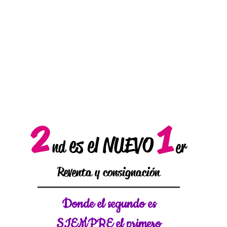
2
1
es el NUEVO
nd
er
Reventa y consignación
Donde el
segundo es
SIEMPRE el primero