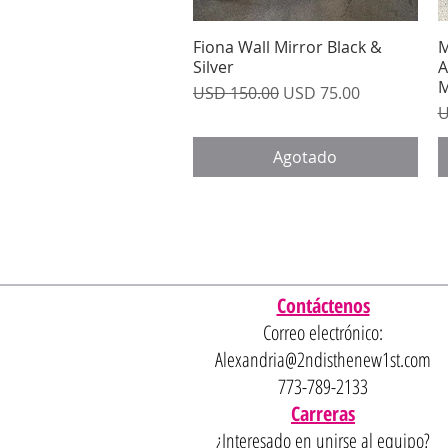
Fiona Wall Mirror Black &
Vista rápida
M
Silver
A
M
Precio
Precio de oferta
USD 150.00
USD 75.00
P
U
Agotado
Contáctenos
Correo electrónico:
Alexandria@2ndisthenew1st.com
773-789-2133
Carreras
¿Interesado en unirse al equipo?