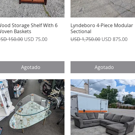
ood Storage Shelf With 6
Vista rápida
Lyndeboro 4-Piece Modular
Vista rápida
oven Baskets
Sectional
recio
Precio de oferta
Precio
Precio de ofer
SD 150.00
USD 75.00
USD 1,750.00
USD 875.00
Agotado
Agotado