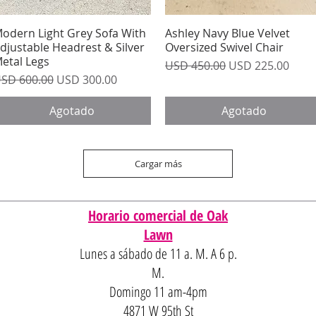
odern Light Grey Sofa With
Vista rápida
Ashley Navy Blue Velvet
Vista rápida
djustable Headrest & Silver
Oversized Swivel Chair
etal Legs
Precio
Precio de oferta
USD 450.00
USD 225.00
recio
Precio de oferta
SD 600.00
USD 300.00
Agotado
Agotado
Cargar más
Horario comercial de Oak
Lawn
Lunes a sábado de 11 a. M. A 6 p.
M.
Domingo 11 am-4pm
4871 W 95th St