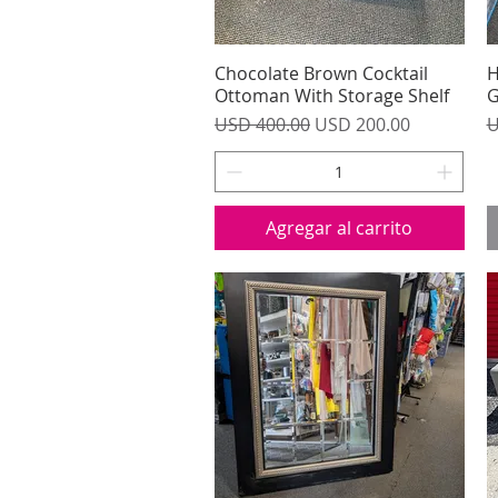
Chocolate Brown Cocktail
Vista rápida
H
Ottoman With Storage Shelf
G
Precio
Precio de oferta
P
USD 400.00
USD 200.00
U
Agregar al carrito