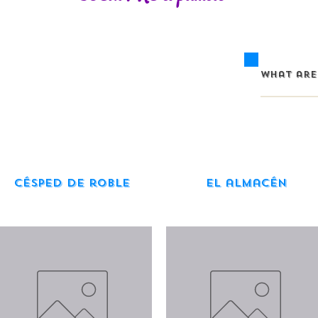
Césped de roble
El almacén