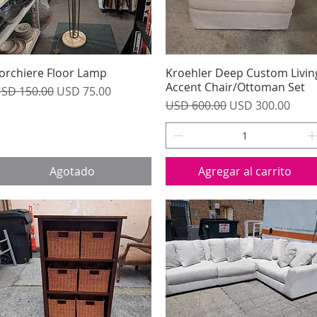
orchiere Floor Lamp
Vista rápida
Kroehler Deep Custom Livin
Vista rápida
Accent Chair/Ottoman Set
recio
Precio de oferta
SD 150.00
USD 75.00
Precio
Precio de oferta
USD 600.00
USD 300.00
Agotado
Agregar al carrito