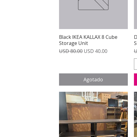
Black IKEA KALLAX 8 Cube
Vista rápida
D
Storage Unit
S
Precio
Precio de oferta
P
USD 80.00
USD 40.00
U
Agotado