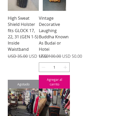
High Sweat
Vintage
Shield Holster
Decorative
fits GLOCK 17,
Laughing
22, 31 (GEN 1-5)
Buddha Known
Inside
As Budai or
Waistband
Hotei
Precio
Precio de oferta
Precio
Precio de oferta
USD 35.00
USD 17.50
USD 100.00
USD 50.00
Agregar al
Agotado
carrito