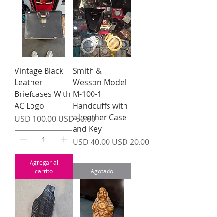
Vintage Black
Smith &
Leather
Wesson Model
Briefcases With
M-100-1
AC Logo
Handcuffs with
a Leather Case
Precio
Precio de oferta
USD 100.00
USD 50.00
and Key
Precio
Precio de oferta
USD 40.00
USD 20.00
Agregar al
carrito
Agotado