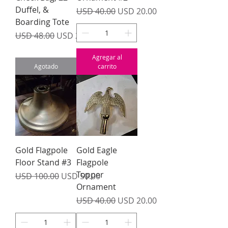
Duffel, &
Precio
Precio de oferta
USD 40.00
USD 20.00
Boarding Tote
Precio
Precio de oferta
USD 48.00
USD 24.00
Agregar al
Agotado
carrito
Gold Flagpole
Gold Eagle
Floor Stand #3
Flagpole
Topper
Precio
Precio de oferta
USD 100.00
USD 50.00
Ornament
Precio
Precio de oferta
USD 40.00
USD 20.00