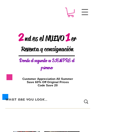
2
1
es el NUEVO
nd
er
Reventa y consignación
Donde el
segundo es SIEMPRE el
primero
​Customer Appreciation All Summer
​Save 60% Off Original Prices
​Code Save 20