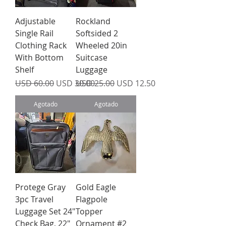
Adjustable
Rockland
Single Rail
Softsided 2
Clothing Rack
Wheeled 20in
With Bottom
Suitcase
Shelf
Luggage
Precio
Precio de oferta
Precio
Precio de oferta
USD 60.00
USD 30.00
USD 25.00
USD 12.50
Agotado
Agotado
Protege Gray
Gold Eagle
3pc Travel
Flagpole
Luggage Set 24"
Topper
Check Bag, 22"
Ornament #2