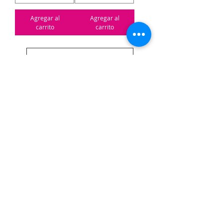
Agregar al
Agregar al
carrito
carrito
Cargar más
Horario comercial de Oak Lawn
Lunes a sábado de 11 a. M. A 6 p. M.
Domingo 11 am-4pm
4871 W 95th St
Oak Lawn, IL 60453
Contáctenos
Correo electrónico:
Alexandria@2ndisthenew1st.com
773-789-2133
Carreras
¿Interesado en unirse al equipo?