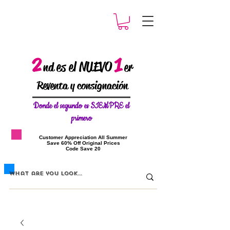
2
1
es el NUEVO
nd
er
Reventa y consignación
Donde el
segundo es SIEMPRE el
primero
​Customer Appreciation All Summer
​Save 60% Off Original Prices
​Code Save 20