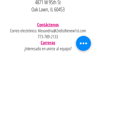
4871 W 95th St
Oak Lawn, IL 60453
Contáctenos
Correo electrónico:
Alexandria@2ndisthenew1st.com
773-789-2133
Carreras
¿Interesado en unirse al equipo?
Ayudar
Políticas
Preguntas
Pinterest
más
frecuentes