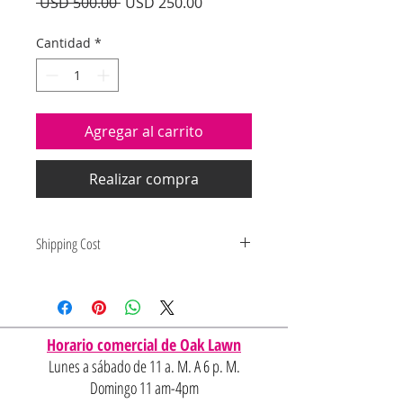
Precio
Precio
 USD 500.00 
USD 250.00
de
oferta
Cantidad
*
Agregar al carrito
Realizar compra
Shipping Cost
Shipping and delivery quotes are
for IL and IN. State to state
shipping may be an additional cost.
Horario comercial de Oak Lawn
Lunes a sábado de 11 a. M. A 6 p. M.
Domingo 11 am-4pm