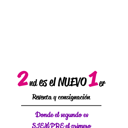
2
1
es el NUEVO
nd
er
Reventa y consignación
Donde el
segundo es
SIEMPRE el primero