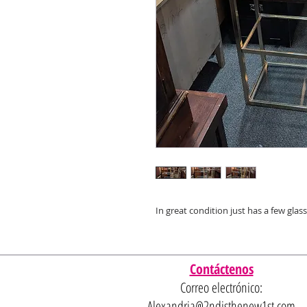
In great condition just has a few glas
Contáctenos
Correo electrónico:
Alexandria@2ndisthenew1st.com