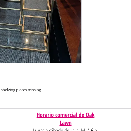
s shelving pieces missing
Horario comercial de Oak
Lawn
Lunes a sábado de 11 a. M. A 6 p.