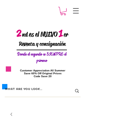
2
1
es el NUEVO
nd
er
Reventa y consignación
Donde el
segundo es SIEMPRE el
primero
​Customer Appreciation All Summer
​Save 60% Off Original Prices
​Code Save 20