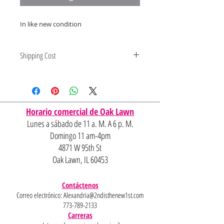
In like new condition
Shipping Cost
Shipping and delivery quotes are
for IL and IN. State to state
shipping may be an additional cost.
Horario comercial de Oak Lawn
Lunes a sábado de 11 a. M. A 6 p. M.
Domingo 11 am-4pm
4871 W 95th St
Oak Lawn, IL 60453
Contáctenos
Correo electrónico:
Alexandria@2ndisthenew1st.com
773-789-2133
Carreras