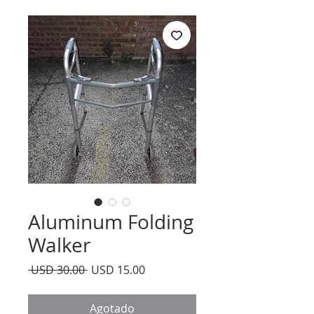
Aluminum Folding
Walker
Precio
Precio
 USD 30.00 
USD 15.00
de
oferta
Agotado