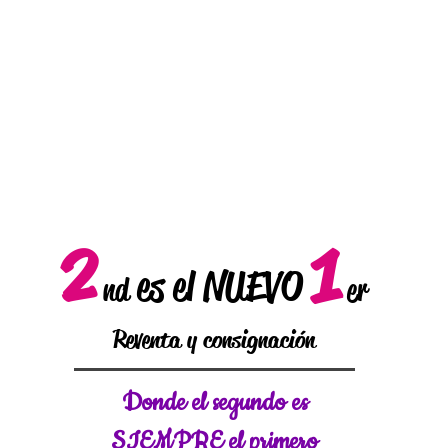
2
1
es el NUEVO
nd
er
Reventa y consignación
Donde el
segundo es
SIEMPRE el primero