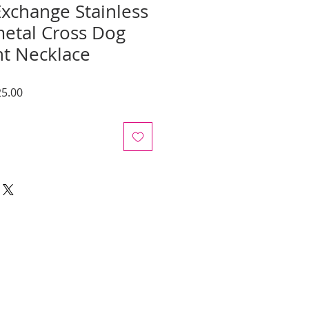
xchange Stainless
etal Cross Dog
t Necklace
Precio
5.00
de
oferta