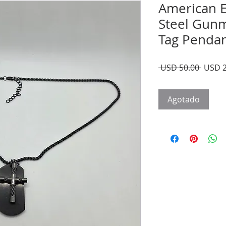
American E
Steel Gunm
Tag Pendan
Precio
 USD 50.00 
USD 2
Agotado