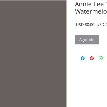
Annie Lee 
Watermel
Precio
 USD 80.00 
USD 4
Agotado