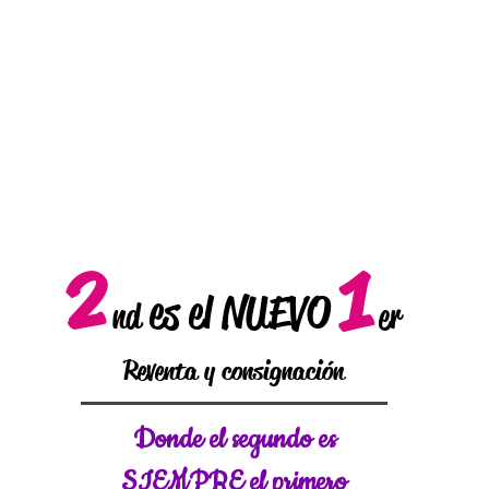
2
1
es el NUEVO
nd
er
Reventa y consignación
Donde el
segundo es
SIEMPRE el primero