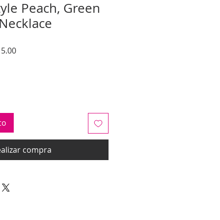
tyle Peach, Green
Necklace
Precio
5.00
de
oferta
to
alizar compra