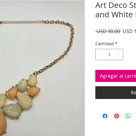
Art Deco S
and White 
Precio
 USD 30.00 
USD 1
Cantidad
*
Agregar al carri
Re