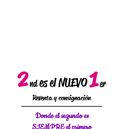
2
1
es el NUEVO
nd
er
Reventa y consignación
Donde el
segundo es
SIEMPRE el primero