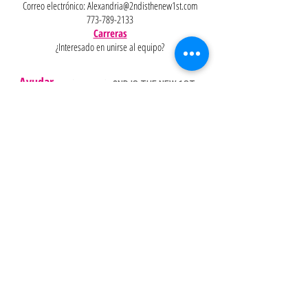
Correo electrónico:
Alexandria@2ndisthenew1st.com
773-789-2133
Carreras
¿Interesado en unirse al equipo?
Ayudar
Políticas
Preguntas
Pinterest
más
frecuentes