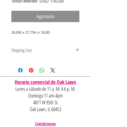
Precio
Precio
 USD 300.00 
USD 150.00
de
oferta
Agotado
26.0W x 27.75H x 18.0D
Shipping Cost
Shipping and delivery quotes are
for IL and IN. State to state
shipping may be an additional cost.
Horario comercial de Oak Lawn
Lunes a sábado de 11 a. M. A 6 p. M.
Domingo 11 am-4pm
4871 W 95th St
Oak Lawn, IL 60453
Contáctenos