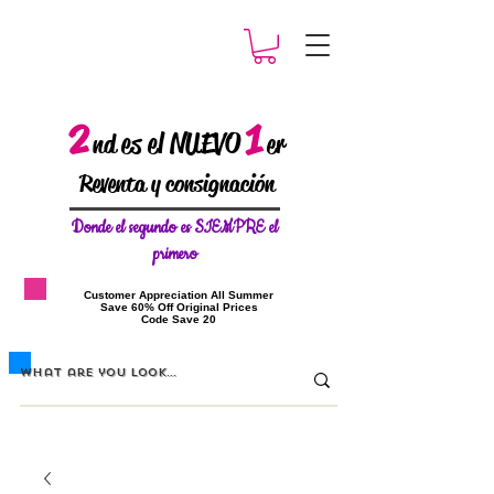
2
1
es el NUEVO
nd
er
Reventa y consignación
Donde el
segundo es SIEMPRE el
primero
​Customer Appreciation All Summer
​Save 60% Off Original Prices
​Code Save 20