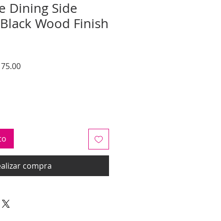
 Dining Side
 Black Wood Finish
o
Precio
75.00
de
oferta
to
alizar compra