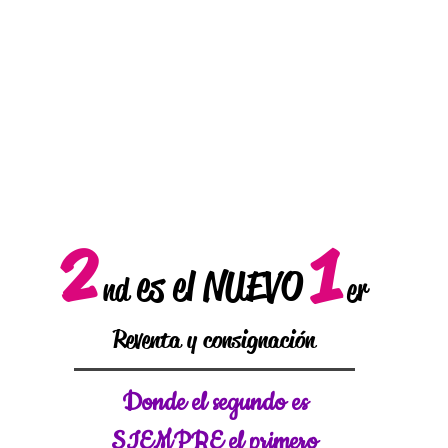
2
1
es el NUEVO
nd
er
Reventa y consignación
Donde el
segundo es
SIEMPRE el primero