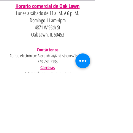
Horario comercial de Oak Lawn
Lunes a sábado de 11 a. M. A 6 p. M.
Domingo 11 am-4pm
4871 W 95th St
Oak Lawn, IL 60453
Contáctenos
Correo electrónico:
Alexandria@2ndisthenew1st.com
773-789-2133
Carreras
¿Interesado en unirse al equipo?
Ayudar
Políticas
Preguntas
Pinterest
más
frecuentes