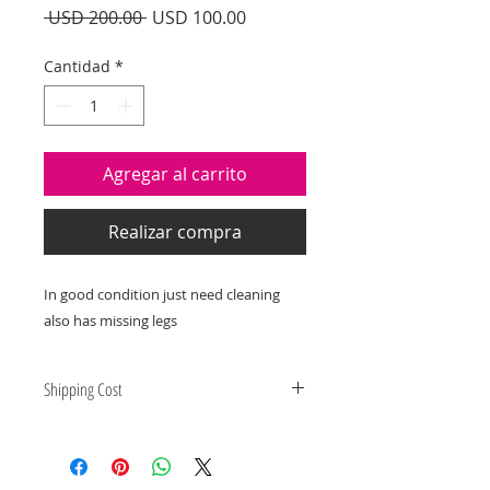
Precio
Precio
 USD 200.00 
USD 100.00
de
oferta
Cantidad
*
Agregar al carrito
Realizar compra
In good condition just need cleaning
also has missing legs
Shipping Cost
Shipping and delivery quotes are
for IL and IN. State to state
shipping may be an additional cost.