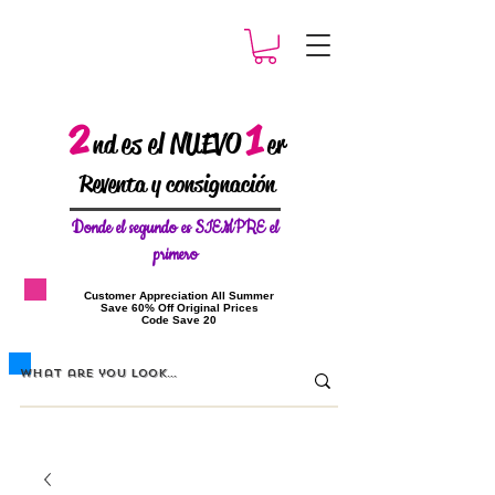
2
1
es el NUEVO
nd
er
Reventa y consignación
Donde el
segundo es SIEMPRE el
primero
​Customer Appreciation All Summer
​Save 60% Off Original Prices
​Code Save 20