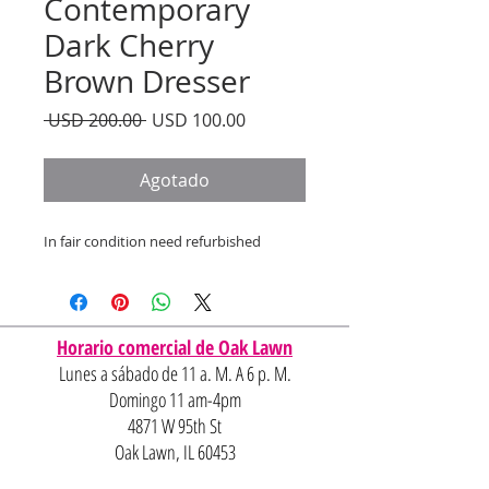
Contemporary
Dark Cherry
Brown Dresser
Precio
Precio
 USD 200.00 
USD 100.00
de
oferta
Agotado
In fair condition need refurbished
Horario comercial de Oak Lawn
Lunes a sábado de 11 a. M. A 6 p. M.
Domingo 11 am-4pm
4871 W 95th St
Oak Lawn, IL 60453