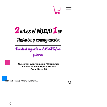
2
1
es el NUEVO
nd
er
Reventa y consignación
Donde el
segundo es SIEMPRE el
primero
​Customer Appreciation All Summer
​Save 60% Off Original Prices
​Code Save 20