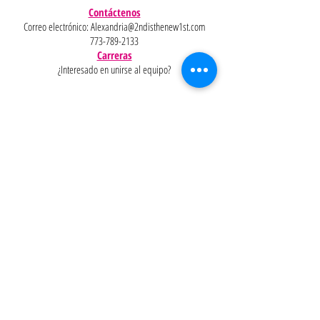
Contáctenos
Correo electrónico:
Alexandria@2ndisthenew1st.com
773-789-2133
Carreras
¿Interesado en unirse al equipo?
Ayudar
Políticas
Preguntas
Pinterest
más
frecuentes