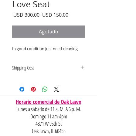
Love Seat
Precio
Precio
 USD 300.00 
USD 150.00
de
oferta
Agotado
In good condition just need cleaning
Shipping Cost
Shipping and delivery quotes are
for IL and IN. State to state
shipping may be an additional cost.
Horario comercial de Oak Lawn
Lunes a sábado de 11 a. M. A 6 p. M.
Domingo 11 am-4pm
4871 W 95th St
Oak Lawn, IL 60453