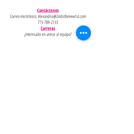
Contáctenos
Correo electrónico:
Alexandria@2ndisthenew1st.com
773-789-2133
Carreras
¿Interesado en unirse al equipo?
Ayudar
Políticas
Preguntas
Pinterest
más
frecuentes