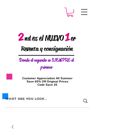
2
1
es el NUEVO
nd
er
Reventa y consignación
Donde el
segundo es SIEMPRE el
primero
​Customer Appreciation All Summer
​Save 60% Off Original Prices
​Code Save 20