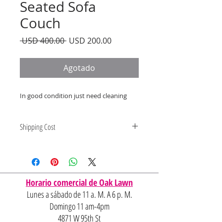
Seated Sofa
Couch
Precio
Precio
 USD 400.00 
USD 200.00
de
oferta
Agotado
In good condition just need cleaning
Shipping Cost
Shipping and delivery quotes are
for IL and IN. State to state
shipping may be an additional cost.
Horario comercial de Oak Lawn
Lunes a sábado de 11 a. M. A 6 p. M.
Domingo 11 am-4pm
4871 W 95th St