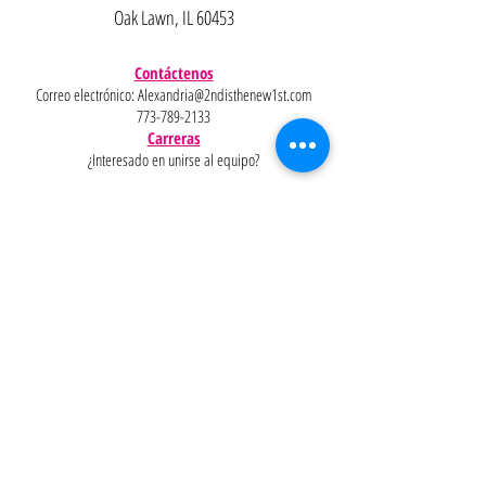
Oak Lawn, IL 60453
Contáctenos
Correo electrónico:
Alexandria@2ndisthenew1st.com
773-789-2133
Carreras
¿Interesado en unirse al equipo?
Ayudar
Políticas
Preguntas
Pinterest
más
frecuentes