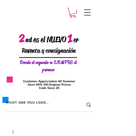
2
1
es el NUEVO
nd
er
Reventa y consignación
Donde el
segundo es SIEMPRE el
primero
​Customer Appreciation All Summer
​Save 60% Off Original Prices
​Code Save 20