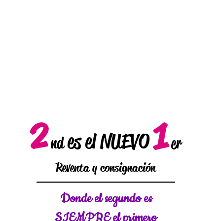
2
1
es el NUEVO
nd
er
Reventa y consignación
Donde el
segundo es
SIEMPRE el primero