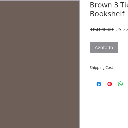
Brown 3 T
Bookshelf
Precio
 USD 40.00 
USD 2
Agotado
Shipping Cost
Shipping and deliver
to state shipping ma