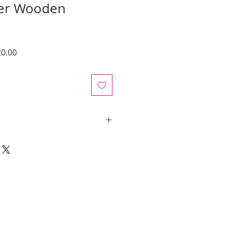
ier Wooden
Precio
0.00
de
oferta
y quotes are for IL and IN. State
y be an additional cost.