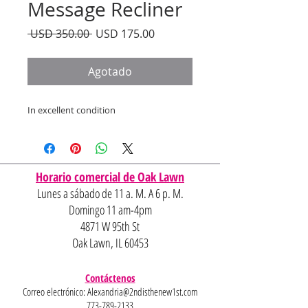
Message Recliner
Precio
Precio
 USD 350.00 
USD 175.00
de
oferta
Agotado
In excellent condition
Horario comercial de Oak Lawn
Lunes a sábado de 11 a. M. A 6 p. M.
Domingo 11 am-4pm
4871 W 95th St
Oak Lawn, IL 60453
Contáctenos
Correo electrónico:
Alexandria@2ndisthenew1st.com
773-789-2133