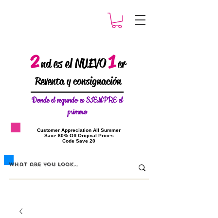
2
1
es el NUEVO
nd
er
Reventa y consignación
Donde el
segundo es SIEMPRE el
primero
​Customer Appreciation All Summer
​Save 60% Off Original Prices
​Code Save 20