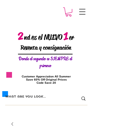
2
1
es el NUEVO
nd
er
Reventa y consignación
Donde el
segundo es SIEMPRE el
primero
​Customer Appreciation All Summer
​Save 60% Off Original Prices
​Code Save 20