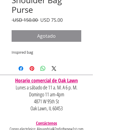
Shoulder Bag
Purse
Precio
Precio
 USD 150.00 
USD 75.00
de
oferta
Agotado
Inspired bag
Horario comercial de Oak Lawn
Lunes a sábado de 11 a. M. A 6 p. M.
Domingo 11 am-4pm
4871 W 95th St
Oak Lawn, IL 60453
Contáctenos
Correo electrónico:
Alexandria@2ndisthenew1st.com