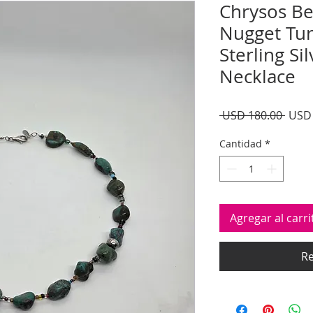
Chrysos B
Nugget Tur
Sterling Si
Necklace
Preci
 USD 180.00 
USD 
Cantidad
*
Agregar al carri
Re