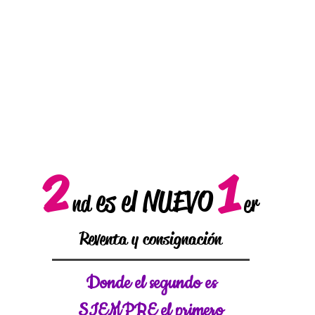
2
1
es el NUEVO
nd
er
Reventa y consignación
Donde el
segundo es
SIEMPRE el primero