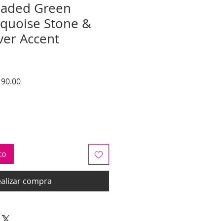
eaded Green
quoise Stone &
lver Accent
o
Precio
90.00
de
oferta
to
alizar compra