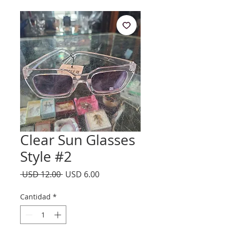
Clear Sun Glasses
Style #2
Precio
Precio
 USD 12.00 
USD 6.00
de
oferta
Cantidad
*