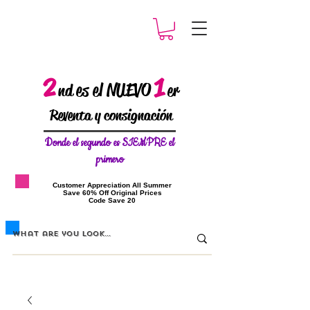
2
1
es el NUEVO
nd
er
Reventa y consignación
Donde el
segundo es SIEMPRE el
primero
​Customer Appreciation All Summer
​Save 60% Off Original Prices
​Code Save 20