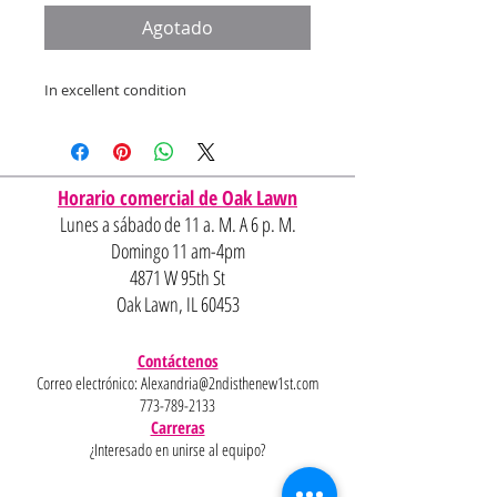
oferta
Agotado
In excellent condition
Horario comercial de Oak Lawn
Lunes a sábado de 11 a. M. A 6 p. M.
Domingo 11 am-4pm
4871 W 95th St
Oak Lawn, IL 60453
Contáctenos
Correo electrónico:
Alexandria@2ndisthenew1st.com
773-789-2133
Carreras
¿Interesado en unirse al equipo?