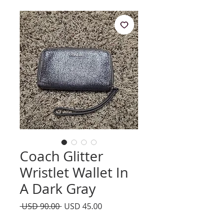
Coach Glitter
Wristlet Wallet In
A Dark Gray
Precio
Precio
 USD 90.00 
USD 45.00
de