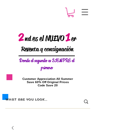
2
1
es el NUEVO
nd
er
Reventa y consignación
Donde el
segundo es SIEMPRE el
primero
​Customer Appreciation All Summer
​Save 60% Off Original Prices
​Code Save 20