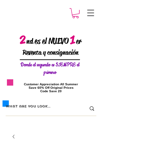
2
1
es el NUEVO
nd
er
Reventa y consignación
Donde el
segundo es SIEMPRE el
primero
​Customer Appreciation All Summer
​Save 60% Off Original Prices
​Code Save 20