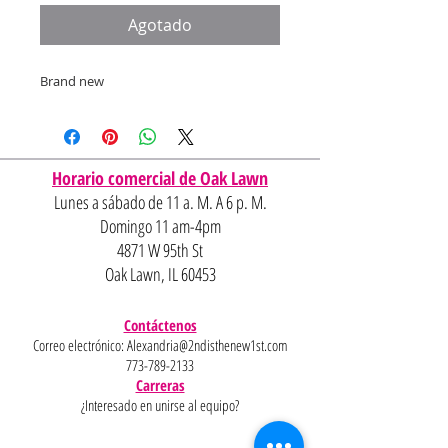
oferta
Agotado
Brand new
Horario comercial de Oak Lawn
Lunes a sábado de 11 a. M. A 6 p. M.
Domingo 11 am-4pm
4871 W 95th St
Oak Lawn, IL 60453
Contáctenos
Correo electrónico:
Alexandria@2ndisthenew1st.com
773-789-2133
Carreras
¿Interesado en unirse al equipo?