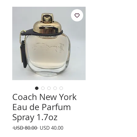
Coach New York
Eau de Parfum
Spray 1.7oz
Precio
Precio
 USD 80.00 
USD 40.00
de