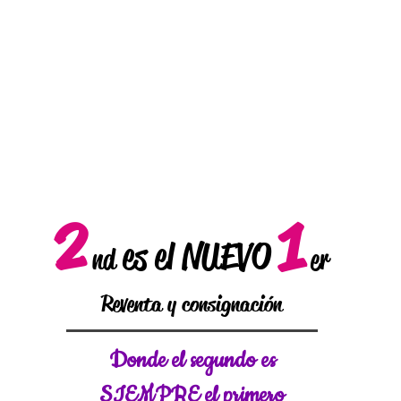
2
1
es el NUEVO
nd
er
Reventa y consignación
Donde el
segundo es
SIEMPRE el primero