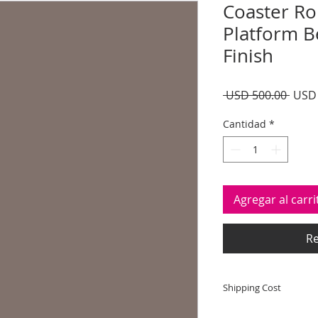
Coaster R
Platform B
Finish
Preci
 USD 500.00 
USD 
Cantidad
*
Agregar al carri
Re
Shipping Cost
Shipping and deliver