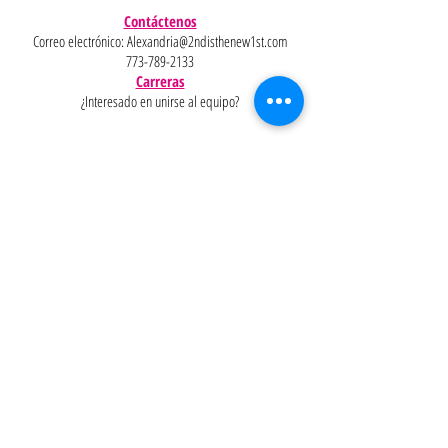
Contáctenos
Correo electrónico:
Alexandria@2ndisthenew1st.com
773-789-2133
Carreras
¿Interesado en unirse al equipo?
Ayudar
Políticas
Preguntas
Pinterest
más
frecuentes