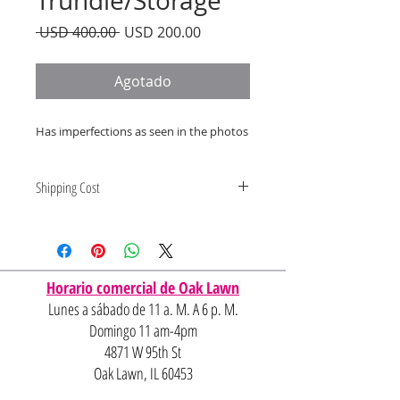
Trundle/Storage
Precio
Precio
 USD 400.00 
USD 200.00
de
oferta
Agotado
Has imperfections as seen in the photos
Shipping Cost
Shipping and delivery quotes are
for IL and IN. State to state
shipping may be an additional cost.
Horario comercial de Oak Lawn
Lunes a sábado de 11 a. M. A 6 p. M.
Domingo 11 am-4pm
4871 W 95th St
Oak Lawn, IL 60453