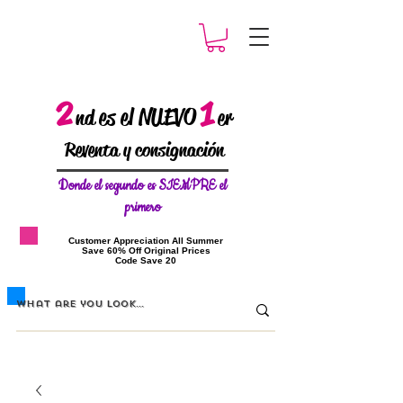
2
1
es el NUEVO
nd
er
Reventa y consignación
Donde el
segundo es SIEMPRE el
primero
​Customer Appreciation All Summer
​Save 60% Off Original Prices
​Code Save 20