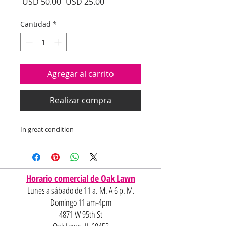
Precio
Precio
 USD 50.00 
USD 25.00
de
oferta
Cantidad
*
Agregar al carrito
Realizar compra
In great condition
Horario comercial de Oak Lawn
Lunes a sábado de 11 a. M. A 6 p. M.
Domingo 11 am-4pm
4871 W 95th St