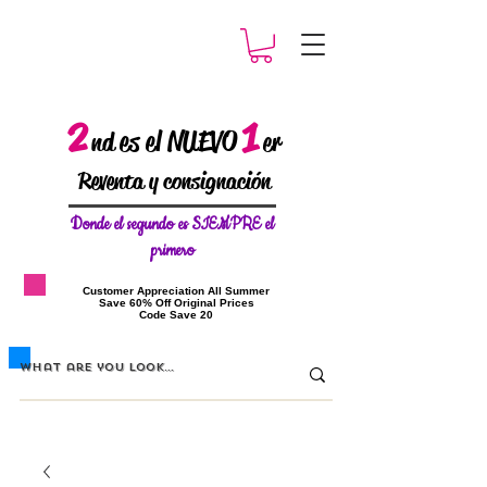
2
1
es el NUEVO
nd
er
Reventa y consignación
Donde el
segundo es SIEMPRE el
primero
​Customer Appreciation All Summer
​Save 60% Off Original Prices
​Code Save 20