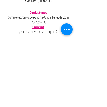
Oak Lawn, IL 60453
Contáctenos
Correo electrónico:
Alexandria@2ndisthenew1st.com
773-789-2133
Carreras
¿Interesado en unirse al equipo?
Ayudar
Políticas
Preguntas
Pinterest
más
frecuentes