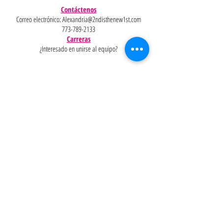
Contáctenos
Correo electrónico:
Alexandria@2ndisthenew1st.com
773-789-2133
Carreras
¿Interesado en unirse al equipo?
Ayudar
Políticas
Preguntas
Pinterest
más
frecuentes