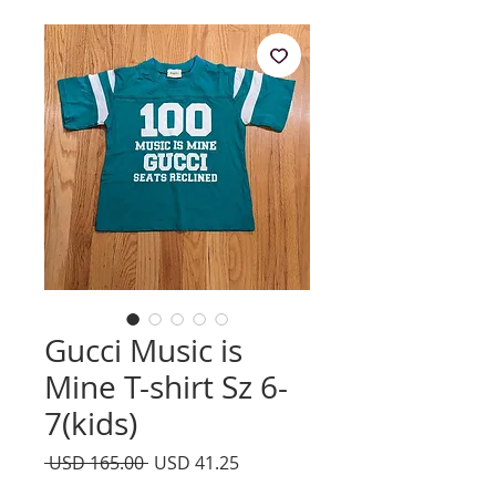
Gucci Music is
Mine T-shirt Sz 6-
7(kids)
Precio
Precio
 USD 165.00 
USD 41.25
de