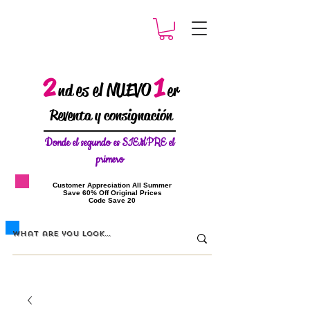
2
1
es el NUEVO
nd
er
Reventa y consignación
Donde el
segundo es SIEMPRE el
primero
​Customer Appreciation All Summer
​Save 60% Off Original Prices
​Code Save 20