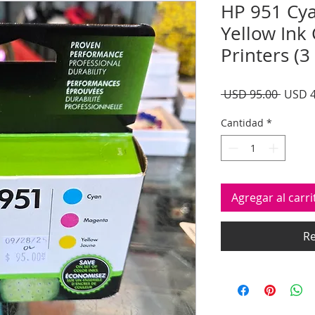
HP 951 Cya
Yellow Ink 
Printers (3
Precio
 USD 95.00 
USD 4
Cantidad
*
Agregar al carri
Re