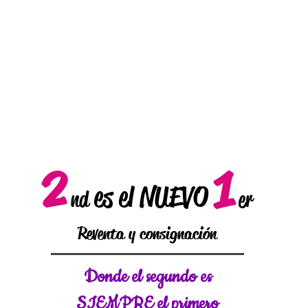
2
1
es el NUEVO
nd
er
Reventa y consignación
Donde el
segundo es
SIEMPRE el primero