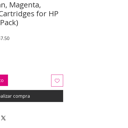
n, Magenta,
Cartridges for HP
 Pack)
Precio
7.50
de
oferta
to
alizar compra