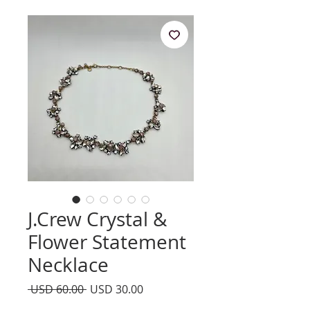
J.Crew Crystal &
Flower Statement
Necklace
Precio
Precio
 USD 60.00 
USD 30.00
de