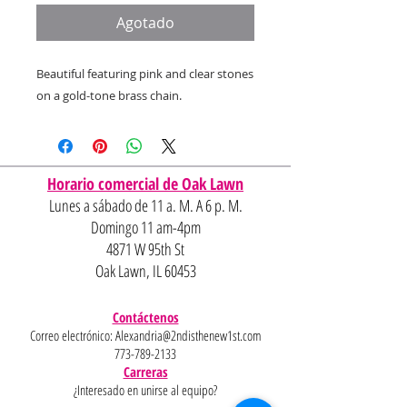
oferta
Agotado
Beautiful featuring pink and clear stones
on a gold-tone brass chain.
Horario comercial de Oak Lawn
Lunes a sábado de 11 a. M. A 6 p. M.
Domingo 11 am-4pm
4871 W 95th St
Oak Lawn, IL 60453
Contáctenos
Correo electrónico:
Alexandria@2ndisthenew1st.com
773-789-2133
Carreras
¿Interesado en unirse al equipo?