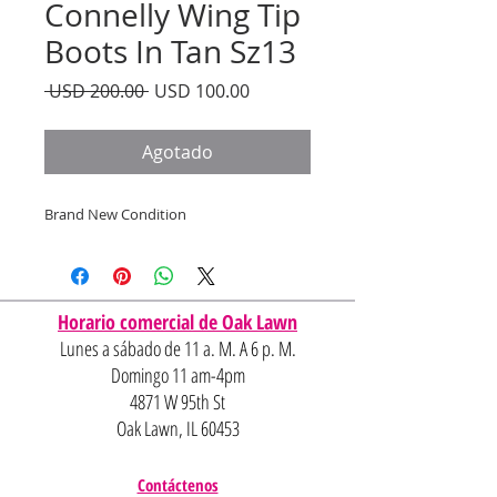
Connelly Wing Tip
Boots In Tan Sz13
Precio
Precio
 USD 200.00 
USD 100.00
de
oferta
Agotado
Brand New Condition
Horario comercial de Oak Lawn
Lunes a sábado de 11 a. M. A 6 p. M.
Domingo 11 am-4pm
4871 W 95th St
Oak Lawn, IL 60453
Contáctenos