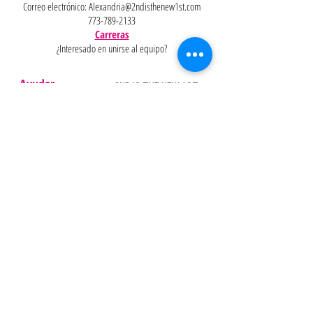
Correo electrónico:
Alexandria@2ndisthenew1st.com
773-789-2133
Carreras
¿Interesado en unirse al equipo?
Ayudar
Políticas
Preguntas
Pinterest
más
frecuentes