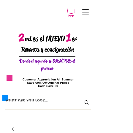
2
1
es el NUEVO
nd
er
Reventa y consignación
Donde el
segundo es SIEMPRE el
primero
​Customer Appreciation All Summer
​Save 60% Off Original Prices
​Code Save 20