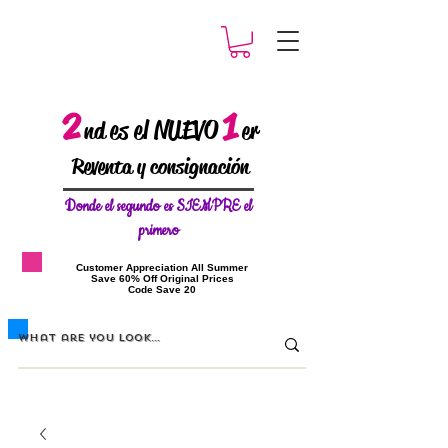
2
1
es el NUEVO
nd
er
Reventa y consignación
Donde el
segundo es SIEMPRE el
primero
​Customer Appreciation All Summer
​Save 60% Off Original Prices
​Code Save 20