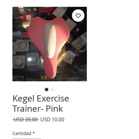
Kegel Exercise
Trainer- Pink
Precio
Precio
 USD 20.00 
USD 10.00
de
oferta
Cantidad
*