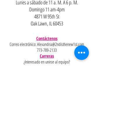
Lunes a sábado de 11 a. M. A 6 p. M.
Domingo 11 am-4pm
4871 W 95th St
Oak Lawn, IL 60453
Contáctenos
Correo electrónico:
Alexandria@2ndisthenew1st.com
773-789-2133
Carreras
¿Interesado en unirse al equipo?
Ayudar
Políticas
Preguntas
Pinterest
más
frecuentes