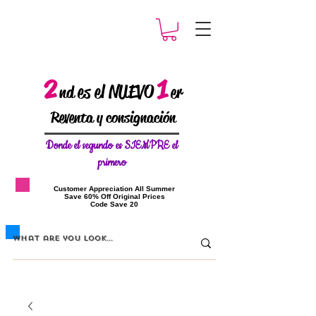
2
1
es el NUEVO
nd
er
Reventa y consignación
Donde el
segundo es SIEMPRE el
primero
​Customer Appreciation All Summer
​Save 60% Off Original Prices
​Code Save 20