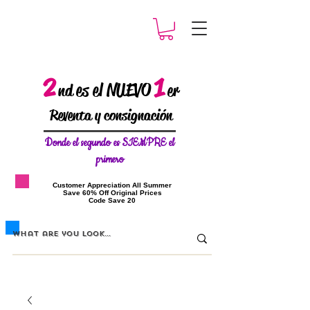
2
1
es el NUEVO
nd
er
Reventa y consignación
Donde el
segundo es SIEMPRE el
primero
​Customer Appreciation All Summer
​Save 60% Off Original Prices
​Code Save 20