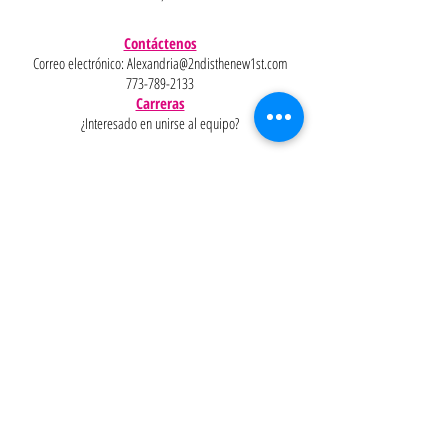
Contáctenos
Correo electrónico:
Alexandria@2ndisthenew1st.com
773-789-2133
Carreras
¿Interesado en unirse al equipo?
Ayudar
Políticas
Preguntas
Pinterest
más
frecuentes