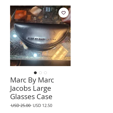
Marc By Marc
Jacobs Large
Glasses Case
Precio
Precio
 USD 25.00 
USD 12.50
de