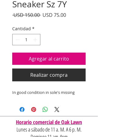
Sneaker Sz 7Y
Precio
Precio
 USD 150.00 
USD 75.00
de
oferta
Cantidad
*
Agregar al carrito
Realizar compra
In good condition in sole's missing
Horario comercial de Oak Lawn
Lunes a sábado de 11 a. M. A 6 p. M.
Domingo 11 am-4pm