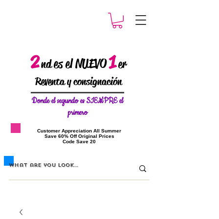
2
1
es el NUEVO
nd
er
Reventa y consignación
Donde el
segundo es SIEMPRE el
primero
​Customer Appreciation All Summer
​Save 60% Off Original Prices
​Code Save 20