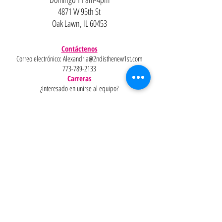
4871 W 95th St
Oak Lawn, IL 60453
Contáctenos
Correo electrónico:
Alexandria@2ndisthenew1st.com
773-789-2133
Carreras
¿Interesado en unirse al equipo?
Ayudar
Políticas
Preguntas
Pinterest
más
frecuentes