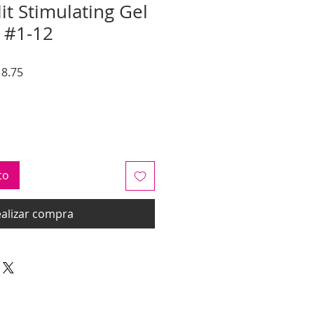
it Stimulating Gel
 #1-12
Precio
8.75
de
oferta
to
alizar compra