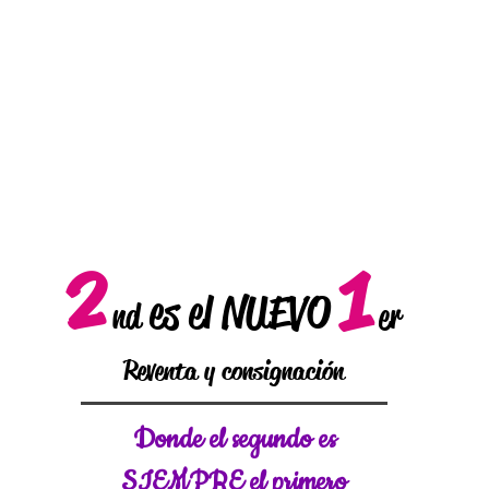
2
1
es el NUEVO
nd
er
Reventa y consignación
Donde el
segundo es
SIEMPRE el primero