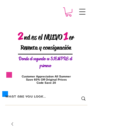
2
1
es el NUEVO
nd
er
Reventa y consignación
Donde el
segundo es SIEMPRE el
primero
​Customer Appreciation All Summer
​Save 60% Off Original Prices
​Code Save 20