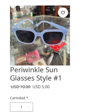
Periwinkle Sun
Glasses Style #1
Precio
Precio
 USD 10.00 
USD 5.00
de
oferta
Cantidad
*