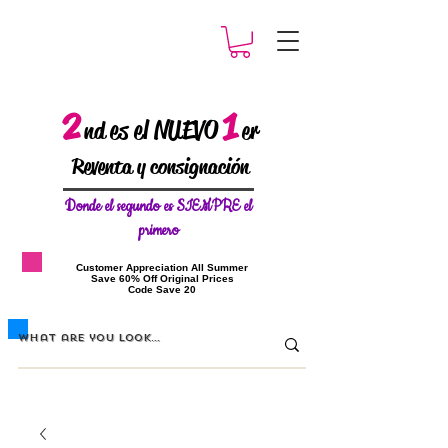
2
1
es el NUEVO
nd
er
Reventa y consignación
Donde el
segundo es SIEMPRE el
primero
​Customer Appreciation All Summer
​Save 60% Off Original Prices
​Code Save 20