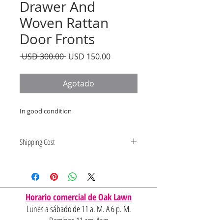
Drawer And
Woven Rattan
Door Fronts
Precio
Precio
 USD 300.00 
USD 150.00
de
oferta
Agotado
In good condition
Shipping Cost
Shipping and delivery quotes are
for IL and IN. State to state
shipping may be an additional cost.
Horario comercial de Oak Lawn
Lunes a sábado de 11 a. M. A 6 p. M.