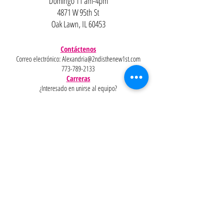
Domingo 11 am-4pm
4871 W 95th St
Oak Lawn, IL 60453
Contáctenos
Correo electrónico:
Alexandria@2ndisthenew1st.com
773-789-2133
Carreras
¿Interesado en unirse al equipo?
Ayudar
Políticas
Preguntas
Pinterest
más
frecuentes