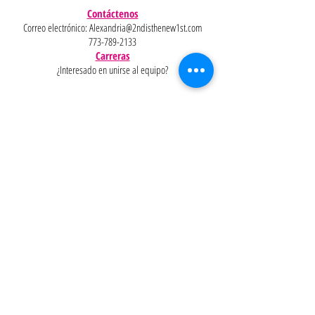
Contáctenos
Correo electrónico:
Alexandria@2ndisthenew1st.com
773-789-2133
Carreras
¿Interesado en unirse al equipo?
Ayudar
Políticas
Preguntas
Pinterest
más
frecuentes