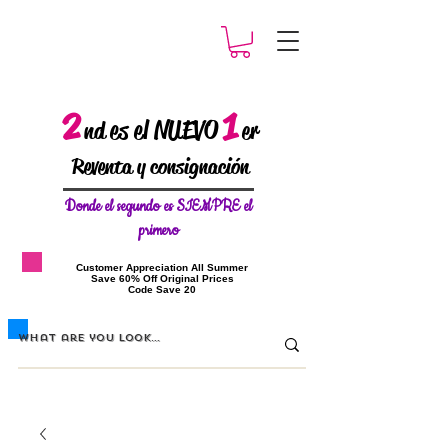
2
1
es el NUEVO
nd
er
Reventa y consignación
Donde el
segundo es SIEMPRE el
primero
​Customer Appreciation All Summer
​Save 60% Off Original Prices
​Code Save 20