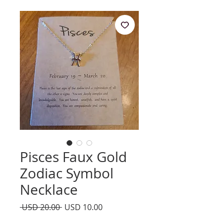
Pisces Faux Gold
Zodiac Symbol
Necklace
Precio
Precio
 USD 20.00 
USD 10.00
de