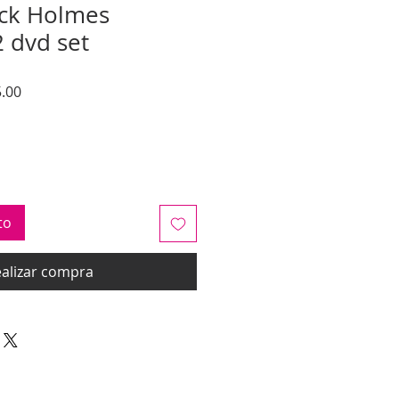
ock Holmes
2 dvd set
Precio
.00
de
oferta
to
alizar compra