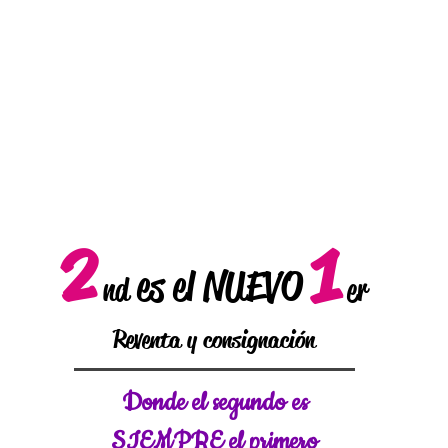
2
1
es el NUEVO
nd
er
Reventa y consignación
Donde el
segundo es
SIEMPRE el primero