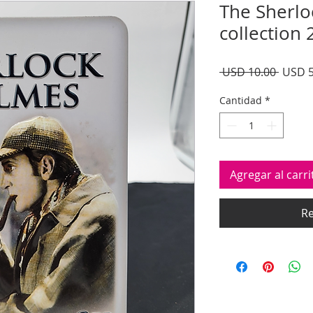
The Sherl
collection 
Precio
 USD 10.00 
USD 5
Cantidad
*
Agregar al carri
Re