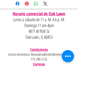
Horario comercial de Oak Lawn
Lunes a sábado de 11 a. M. A 6 p. M.
Domingo 11 am-4pm
4871 W 95th St
Oak Lawn, IL 60453
Contáctenos
Correo electrónico:
Alexandria@2ndisthenew1st.com
773-789-2133
Carreras
¿Interesado en unirse al equipo?
Ayudar
Políticas
Preguntas
Pinterest
más
frecuentes