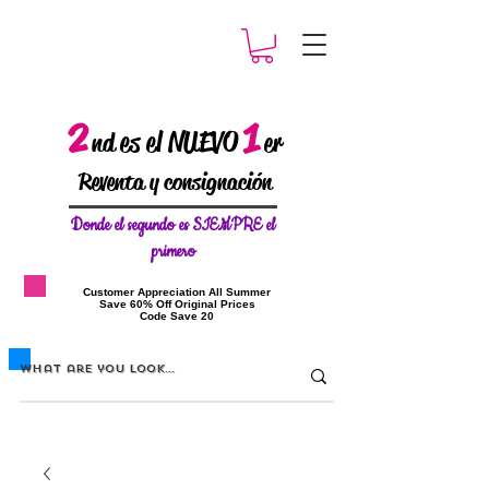
2
1
es el NUEVO
nd
er
Reventa y consignación
Donde el
segundo es SIEMPRE el
primero
​Customer Appreciation All Summer
​Save 60% Off Original Prices
​Code Save 20