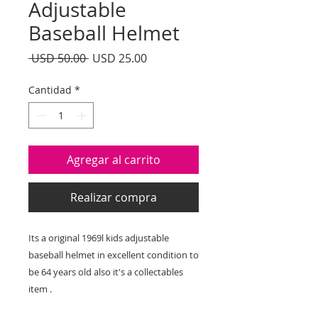
Adjustable
Baseball Helmet
Precio
Precio
 USD 50.00 
USD 25.00
de
oferta
Cantidad
*
Agregar al carrito
Realizar compra
Its a original 1969l kids adjustable
baseball helmet in excellent condition to
be 64 years old also it's a collectables
item .