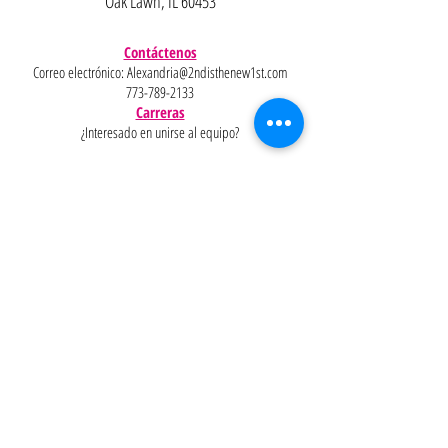
Oak Lawn, IL 60453
Contáctenos
Correo electrónico:
Alexandria@2ndisthenew1st.com
773-789-2133
Carreras
¿Interesado en unirse al equipo?
Ayudar
Políticas
Preguntas
Pinterest
más
frecuentes