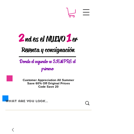
2
1
es el NUEVO
nd
er
Reventa y consignación
Donde el
segundo es SIEMPRE el
primero
​Customer Appreciation All Summer
​Save 60% Off Original Prices
​Code Save 20