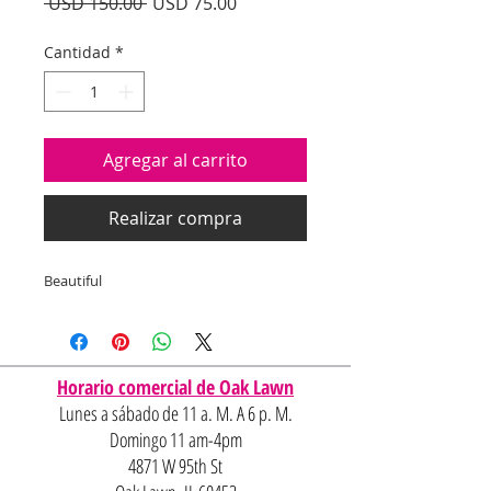
Precio
Precio
 USD 150.00 
USD 75.00
de
oferta
Cantidad
*
Agregar al carrito
Realizar compra
Beautiful
Horario comercial de Oak Lawn
Lunes a sábado de 11 a. M. A 6 p. M.
Domingo 11 am-4pm
4871 W 95th St