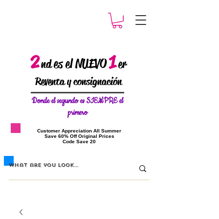
2
1
es el NUEVO
nd
er
Reventa y consignación
Donde el
segundo es SIEMPRE el
primero
​Customer Appreciation All Summer
​Save 60% Off Original Prices
​Code Save 20