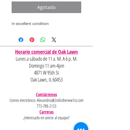
oferta
Agotado
In excellent condition
Horario comercial de Oak Lawn
Lunes a sábado de 11 a. M. A 6 p. M.
Domingo 11 am-4pm
4871 W 95th St
Oak Lawn, IL 60453
Contáctenos
Correo electrónico:
Alexandria@2ndisthenew1st.com
773-789-2133
Carreras
¿Interesado en unirse al equipo?