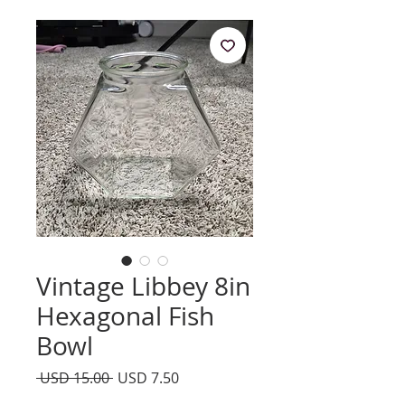
Vintage Libbey 8in
Hexagonal Fish
Bowl
Precio
Precio
 USD 15.00 
USD 7.50
de