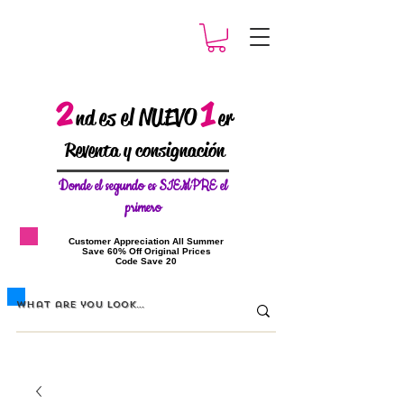
2
1
es el NUEVO
nd
er
Reventa y consignación
Donde el
segundo es SIEMPRE el
primero
​Customer Appreciation All Summer
​Save 60% Off Original Prices
​Code Save 20