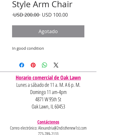
Style Arm Chair
Precio
Precio
 USD 200.00 
USD 100.00
de
oferta
Agotado
In good condition
Horario comercial de Oak Lawn
Lunes a sábado de 11 a. M. A 6 p. M.
Domingo 11 am-4pm
4871 W 95th St
Oak Lawn, IL 60453
Contáctenos
Correo electrónico:
Alexandria@2ndisthenew1st.com
773-789-2133