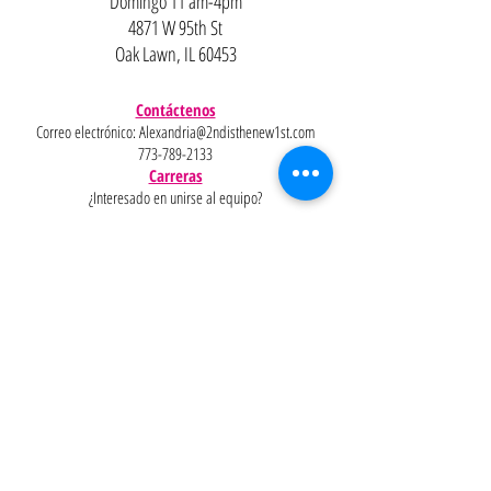
Domingo 11 am-4pm
4871 W 95th St
Oak Lawn, IL 60453
Contáctenos
Correo electrónico:
Alexandria@2ndisthenew1st.com
773-789-2133
Carreras
¿Interesado en unirse al equipo?
Ayudar
Políticas
Preguntas
Pinterest
más
frecuentes