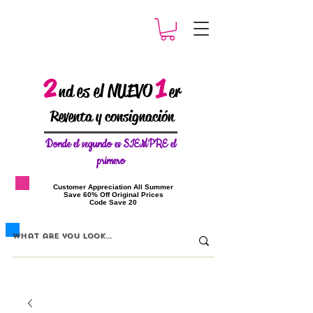
2
1
es el NUEVO
nd
er
Reventa y consignación
Donde el
segundo es SIEMPRE el
primero
​Customer Appreciation All Summer
​Save 60% Off Original Prices
​Code Save 20