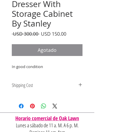
Dresser With
Storage Cabinet
By Stanley
Precio
Precio
 USD 300.00 
USD 150.00
de
oferta
Agotado
In good condition
Shipping Cost
Shipping and delivery quotes are
for IL and IN. State to state
shipping may be an additional cost.
Horario comercial de Oak Lawn
Lunes a sábado de 11 a. M. A 6 p. M.