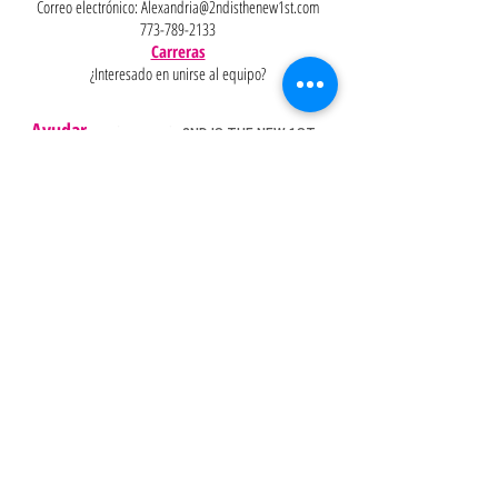
Correo electrónico:
Alexandria@2ndisthenew1st.com
773-789-2133
Carreras
¿Interesado en unirse al equipo?
Ayudar
Políticas
Preguntas
Pinterest
más
frecuentes