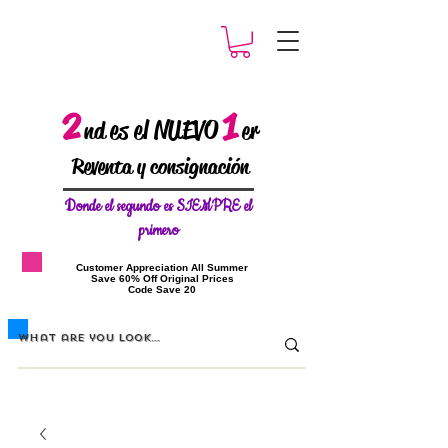
2
1
es el NUEVO
nd
er
Reventa y consignación
Donde el
segundo es SIEMPRE el
primero
​Customer Appreciation All Summer
​Save 60% Off Original Prices
​Code Save 20