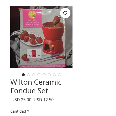
Wilton Ceramic
Fondue Set
Precio
Precio
 USD 25.00 
USD 12.50
de
oferta
Cantidad
*