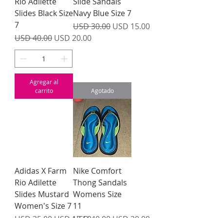
Rio Adilette
Slide Sandals
Slides Black Size
Navy Blue Size 7
7
Precio
Precio de oferta
USD 30.00
USD 15.00
Precio
Precio de oferta
USD 40.00
USD 20.00
Agregar al
carrito
Agotado
Adidas X Farm
Nike Comfort
Rio Adilette
Thong Sandals
Slides Mustard
Womens Size
Women's Size 7
11