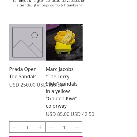
Tenemos una gran cantidad de zapatos
en
la tienda.
¡tan bajo como $ 1 también!
Prada Open
Marc Jacobs
Toe Sandals
"The Terry
Slide" sandals
Precio
Precio de oferta
USD 250.00
USD 187.50
in a yellow
"Golden Kiwi"
colorway
Precio
Precio de oferta
USD 85.00
USD 42.50