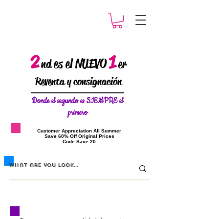
2
1
es el NUEVO
nd
er
Reventa y consignación
Donde el
segundo es SIEMPRE el
primero
​Customer Appreciation All Summer
​Save 60% Off Original Prices
​Code Save 20