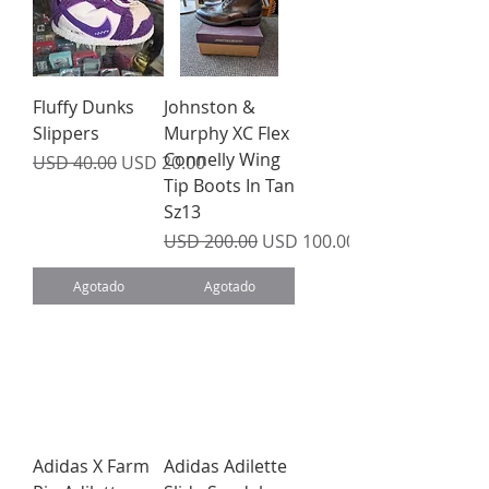
Fluffy Dunks
Johnston &
Slippers
Murphy XC Flex
Connelly Wing
Precio
Precio de oferta
USD 40.00
USD 20.00
Tip Boots In Tan
Sz13
Precio
Precio de oferta
USD 200.00
USD 100.00
Agotado
Agotado
Adidas X Farm
Adidas Adilette