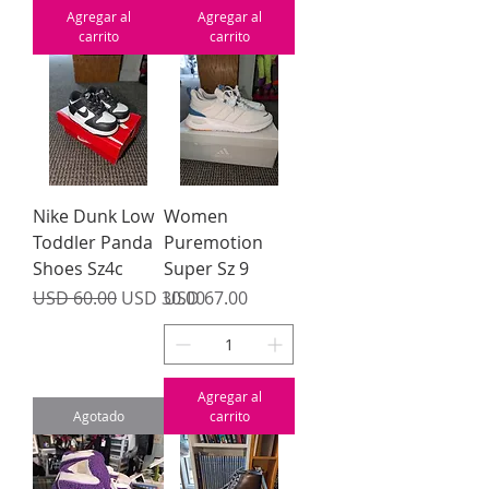
Agregar al
Agregar al
carrito
carrito
Nike Dunk Low
Women
Toddler Panda
Puremotion
Shoes Sz4c
Super Sz 9
Precio
Precio de oferta
Precio
USD 60.00
USD 30.00
USD 67.00
Agregar al
Agotado
carrito