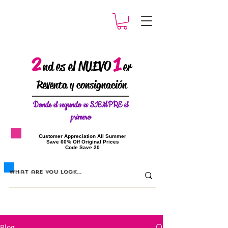
2
1
es el NUEVO
nd
er
Reventa y consignación
Donde el
segundo es SIEMPRE el
primero
​Customer Appreciation All Summer
​Save 60% Off Original Prices
​Code Save 20
Blog